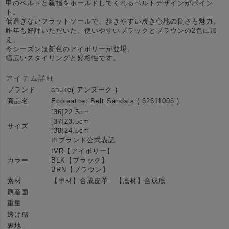
甲のベルトと親指をホールドしてくれるベルトデザインがポイン
ト。
低過ぎないフラットソールで、歩きやすい履き心地の良さも魅力。
昨年も好評いただいた、使いやすいブラックとブラウンの2色に加
え、
今シーズンは新色のアイボリーが登場。
幅広いスタイリングと好相性です。
アイテム詳細
ブランド
anuke( アンヌーク )
商品名
Ecoleather Belt Sandals ( 62611006 )
[36]22.5cm
[37]23.5cm
サイズ
[38]24.5cm
※ブランド公式表記
IVR【アイボリー】
カラー
BLK【ブラック】
BRN【ブラウン】
素材
【甲材】合成皮革 【底材】合成底
原産国
重量
透け感
裏地