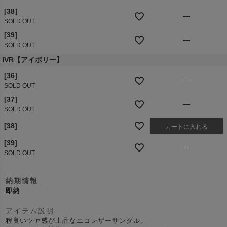
[38]
—
SOLD OUT
[39]
—
SOLD OUT
IVR【アイボリー】
[36]
—
SOLD OUT
[37]
—
SOLD OUT
[38]
カートに入れる
[39]
—
SOLD OUT
納期情報
即納
アイテム説明
程良いツヤ感が上品なエコレザーサンダル。