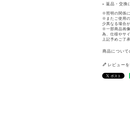
» 返品・交換
※照明の関係
※またご使用
少異なる場合
※一部商品画
為、仕様やサ
上記予めご了
商品について
レビューを