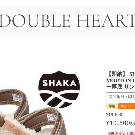
＞
【即納】 SH
MOUTON
ー厚底 サンダル
商品番号
sk24
即納
ポイント
¥
19,800
¥
19,800
税
900
ポイント還