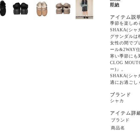
即納
アイテム説
季節を楽しめる
SHAKA(シ
グサンダルは
女性の間でブ
ール&2WA
寒い季節にも
CLOG MOU
ー)』。
SHAKA(
適にお過ごし
ブランド
シャカ
アイテム詳
ブランド
商品名