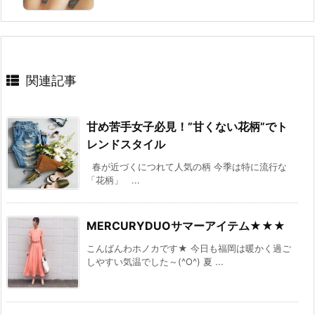
関連記事
甘め苦手女子必見！”甘くない花柄”でト
レンドスタイル
春が近づくにつれて人気の柄 今季は特に流行な
「花柄」 ...
MERCURYDUOサマーアイテム★★★
こんばんわホノカです★ 今日も福岡は暖かく過ご
しやすい気温でした～(^O^) 夏 ...