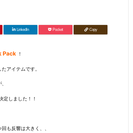
LinkedIn
Pocket
Copy
k Pack
！
したアイテムです。
が、
決定しました！！
今回も反響は大きく、、