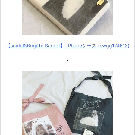
【snidel&Brigitte Bardot】 iPhoneケース (swgg174613)
・