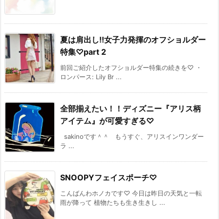
夏は肩出し!!女子力発揮のオフショルダー
特集♡part 2
前回ご紹介したオフショルダー特集の続きを♡ ・
ロンパース: Lily Br ...
全部揃えたい！！ディズニー『アリス柄
アイテム』が可愛すぎる♡
sakinoです＾＾ もうすぐ、アリスインワンダー
ラ ...
SNOOPYフェイスポーチ♡
こんばんわホノカです♡ 今日は昨日の天気と一転
雨が降って 植物たちも生き生きし ...