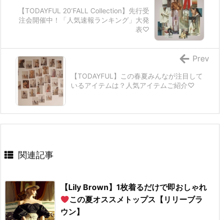
【TODAYFUL 20’FALL Collection】先行受
注会開催中！「人気速報ランキング」大発
表♡
Prev
【TODAYFUL】この春夏みんなが注目して
いるアイテムは？人気アイテムご紹介♡
関連記事
【Lily Brown】1枚着るだけで即おしゃれ
この夏オススメトップス【リリーブラ
ウン】