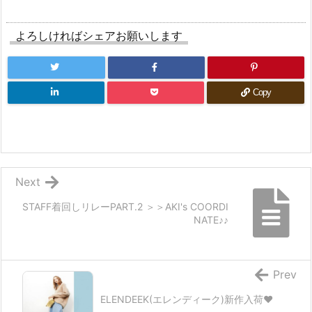
よろしければシェアお願いします
Copy
Next
STAFF着回しリレーPART.2 ＞＞AKI's COORDI
NATE♪♪
Prev
ELENDEEK(エレンディーク)新作入荷♥