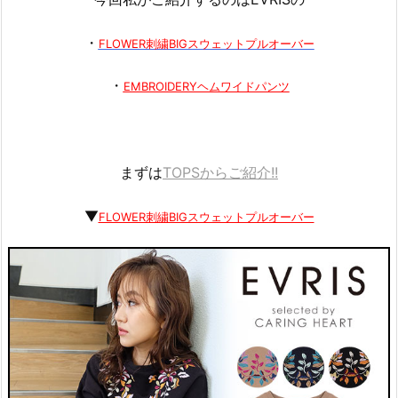
・
FLOWER刺繍BIGスウェットプルオーバー
・
EMBROIDERYヘムワイドパンツ
まずは
TOPS
からご紹介!!
▼
FLOWER刺繍BIGスウェットプルオーバー