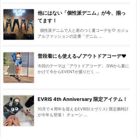
他にはない「個性派デニム」が今、揃っ
てます！
個性派デニムで人と差のつく夏コーデを♡ カジュ
アルファッションの定番「デニム ...
普段着にも使える
アウトドアコーデ
♥
今回のテーマは「アウトドアコーデ」 GWから夏に
かけて今からEVENTが盛りだく ...
EVRIS 4th Anniversary 限定アイテム！
10月で４周年を迎えるEVRIS(エヴリス) 限定腕時計
が今年も登場！ チェーン ...