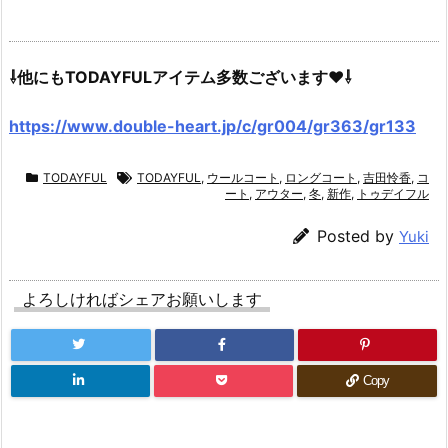
⇩他にもTODAYFULアイテム多数ございます♥⇩
https://www.double-heart.jp/c/gr004/gr363/gr133
TODAYFUL
TODAYFUL
,
ウールコート
,
ロングコート
,
吉田怜香
,
コ
ート
,
アウター
,
冬
,
新作
,
トゥデイフル
Posted by
Yuki
よろしければシェアお願いします
Copy