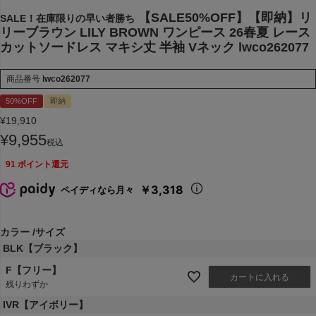
【SALE50%OFF】【即納】リ
SALE！在庫限りの早い者勝ち
リーブラウン LILY BROWN ワンピース 26春夏 レース
カットソードレス マキシ丈 半袖 Vネック lwco262077
商品番号
lwco262077
50%OFF
即納
¥
19,910
¥
9,955
税込
91
ポイント還元
￥3,318
ペイディなら月々
カラー
サイズ
BLK【ブラック】
F【フリー】
カートに入れる
残りわずか
IVR【アイボリー】