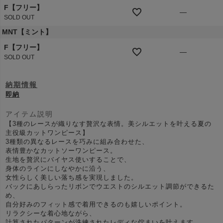
F【フリー】
—
SOLD OUT
MNT【ミント】
F【フリー】
—
SOLD OUT
納期情報
即納
アイテム説明
【3種のレースが織りなす贅沢な表情。美シルエットを叶える夏の
主役級カットワンピース】
3種類の異なるレースを巧みに組み合わせた、
表情豊かなカットソーワンピース。
生地を贅沢にバイヤス使いすることで、
身体のラインにしなやかに沿う、
女性らしく美しい落ち感を実現しました。
バックにあしらったリボンでウエストのシルエット調節ができるた
め、
自分好みのフィット感で着用できるのも嬉しいポイント。
リラクシーな着心地ながら、
計算されたパターンが洗練されたレディな佇まいを叶えます。