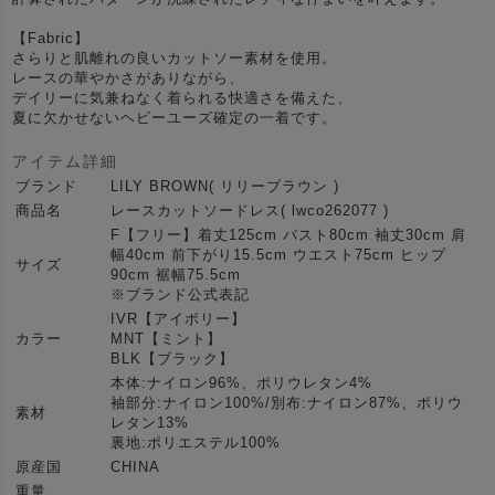
【Fabric】
さらりと肌離れの良いカットソー素材を使用。
レースの華やかさがありながら、
デイリーに気兼ねなく着られる快適さを備えた、
夏に欠かせないヘビーユーズ確定の一着です。
アイテム詳細
ブランド
LILY BROWN( リリーブラウン )
商品名
レースカットソードレス( lwco262077 )
F【フリー】着丈125cm バスト80cm 袖丈30cm 肩
幅40cm 前下がり15.5cm ウエスト75cm ヒップ
サイズ
90cm 裾幅75.5cm
※ブランド公式表記
IVR【アイボリー】
カラー
MNT【ミント】
BLK【ブラック】
本体:ナイロン96%、ポリウレタン4%
袖部分:ナイロン100%/別布:ナイロン87%、ポリウ
素材
レタン13%
裏地:ポリエステル100%
原産国
CHINA
重量