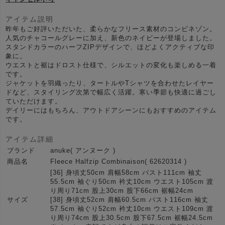
アイテム説明
昨年もご好評いただいた、柔らかなフリース素材のコンビネゾン。
人気のチャコールグレーに加え、新色のネイビーが登場しました。
スタンドカラーのハーフZIPデザインで、ほどよくアクティブな印
象に。
ウエストと裾はドロスト仕様で、シルエットの変化も楽しめる一着
です。
ジャケットを羽織ったり、タートルやTシャツを合わせたレイヤー
ドなど、スタイリング次第で幅広く活躍。寒い季節も快適に過ごし
ていただけます。
デイリーにはもちろん、アウトドアシーンにもおすすめのアイテム
です。
アイテム詳細
ブランド
anuke( アンヌーク )
商品名
Fleece Halfzip Combinaison( 62620314 )
[36] 身頃丈50cm 肩幅58cm バスト111cm 袖丈
55.5cm 袖ぐり50cm 衿丈10cm ウエスト105cm 渡
り周り71cm 股上30cm 股下66cm 裾幅24cm
サイズ
[38] 身頃丈52cm 肩幅60.5cm バスト116cm 袖丈
57.5cm 袖ぐり52cm 衿丈10cm ウエスト109cm 渡
り周り74cm 股上30.5cm 股下67.5cm 裾幅24.5cm