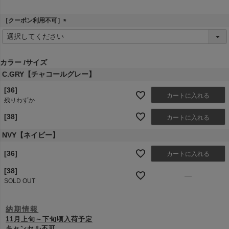
［クーポン利用不可］
(
必
須
)
カラー
サイズ
C.GRY【チャコールグレー】
[36]
カートに入れる
残りわずか
[38]
カートに入れる
NVY【ネイビー】
[36]
カートに入れる
[38]
—
SOLD OUT
納期情報
11月上旬～下旬頃入荷予定
キャンセル不可