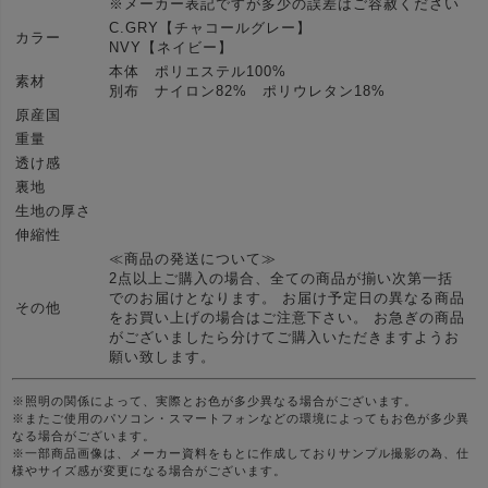
※メーカー表記ですが多少の誤差はご容赦ください
C.GRY【チャコールグレー】
カラー
NVY【ネイビー】
本体 ポリエステル100%
素材
別布 ナイロン82% ポリウレタン18%
原産国
重量
透け感
裏地
生地の厚さ
伸縮性
≪商品の発送について≫
2点以上ご購入の場合、全ての商品が揃い次第一括
でのお届けとなります。 お届け予定日の異なる商品
その他
をお買い上げの場合はご注意下さい。 お急ぎの商品
がございましたら分けてご購入いただきますようお
願い致します。
※照明の関係によって、実際とお色が多少異なる場合がございます。
※またご使用のパソコン・スマートフォンなどの環境によってもお色が多少異
なる場合がございます。
※一部商品画像は、メーカー資料をもとに作成しておりサンプル撮影の為、仕
様やサイズ感が変更になる場合がございます。