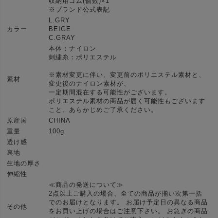
収納用ゴム(個数)×1
※ブランド公式表記
L.GRY
カラー
BEIGE
C.GRAY
本体：ナイロン
刺繍糸：ポリエステル
※素材変更に伴い、変更前のポリエステル素材と、
素材
変更後のナイロン素材が、
一定期間混在する可能性がございます。
ポリエステル素材の商品が届く可能性もございます
こと、あらかじめご了承ください。
原産国
CHINA
重量
100g
透け感
裏地
生地の厚さ
伸縮性
≪商品の発送について≫
2点以上ご購入の場合、全ての商品が揃い次第一括
でのお届けとなります。 お届け予定日の異なる商品
その他
をお買い上げの場合はご注意下さい。 お急ぎの商品