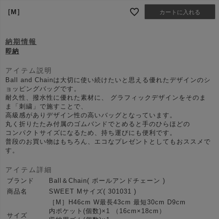
［M］
カートに入れる
納期情報
即納
アイテム説明
Ball and Chainは大切に使い続けたいと思える優れたデザインのシ
ョッピングバッグです。
耐久性、撥水性に優れた素材に、 グラフィックデザインをそのま
ま「刺繍」で施すことで、
高級感がありデザイン性の高いバッグとなっています。
丸く折りたたみ付属のゴムバンドでとめると手のひらほどの
コンパクトサイズになるため、持ち運びにも便利です。
普段のお買い物はもちろん、エコなプレゼントとしてもおススメで
す。
アイテム詳細
ブランド
Ball＆Chain( ボールアンドチェーン )
商品名
SWEET Mサイズ( 301031 )
［M］H46cm W最長43cm 最短30cm D9cm
内ポケット(個数)×1 （16cm×18cm）
サイズ