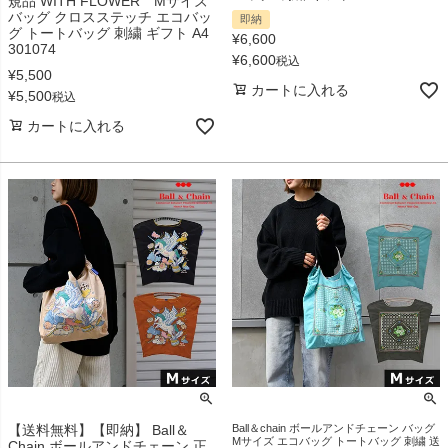
規品 WITH FLOWER Mサイズ
バッグ クロスステッチ エコバッ
即納
グ トートバッグ 刺繍 ギフト A4
¥
6,600
301074
¥
6,600
税込
¥
5,500
カートに入れる
¥
5,500
税込
カートに入れる
【送料無料】【即納】 Ball＆
Ball＆chain ボールアンドチェーン バッグ
Mサイズ エコバッグ トートバッグ 刺繍 送
Chain ボールアンドチェーン 正