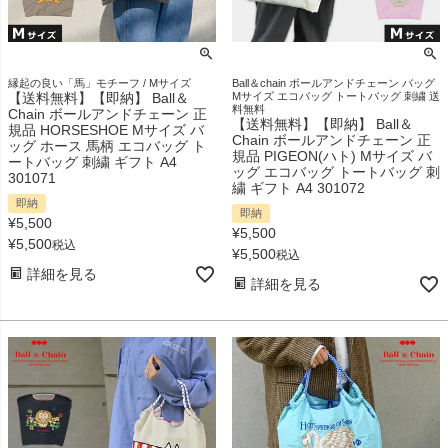
縁起の良い「馬」モチーフ / Mサイズ
Ball＆chain ボールアンドチェーン バッグ
【送料無料】【即納】 Ball＆
Mサイズ エコバッグ トートバッグ 刺繍 送
料無料
Chain ボールアンドチェーン 正
【送料無料】【即納】 Ball＆
規品 HORSESHOE Mサイズ バ
Chain ボールアンドチェーン 正
ッグ ホース 馬柄 エコバッグ ト
規品 PIGEON(ハト) Mサイズ バ
ートバッグ 刺繍 ギフト A4
ッグ エコバッグ トートバッグ 刺
301071
繍 ギフト A4 301072
即納
即納
¥
5,500
¥
5,500
¥
5,500
税込
¥
5,500
税込
詳細を見る
詳細を見る