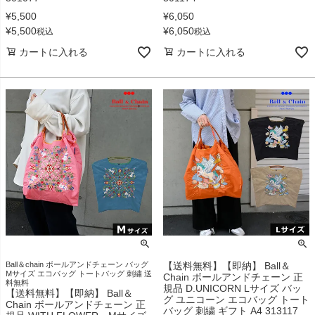
¥
5,500
¥
6,050
¥
5,500
¥
6,050
税込
税込
カートに入れる
カートに入れる
Ball＆chain ボールアンドチェーン バッグ
【送料無料】【即納】 Ball＆
Mサイズ エコバッグ トートバッグ 刺繍 送
Chain ボールアンドチェーン 正
料無料
規品 D.UNICORN Lサイズ バッ
【送料無料】【即納】 Ball＆
グ ユニコーン エコバッグ トート
Chain ボールアンドチェーン 正
バッグ 刺繍 ギフト A4 313117