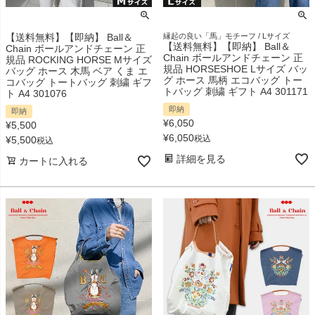
【送料無料】【即納】 Ball＆
縁起の良い「馬」モチーフ / Lサイズ
【送料無料】【即納】 Ball＆
Chain ボールアンドチェーン 正
Chain ボールアンドチェーン 正
規品 ROCKING HORSE Mサイズ
規品 HORSESHOE Lサイズ バッ
バッグ ホース 木馬 ベア くま エ
グ ホース 馬柄 エコバッグ トー
コバッグ トートバッグ 刺繍 ギフ
トバッグ 刺繍 ギフト A4 301171
ト A4 301076
即納
即納
¥
6,050
¥
5,500
¥
6,050
税込
¥
5,500
税込
詳細を見る
カートに入れる