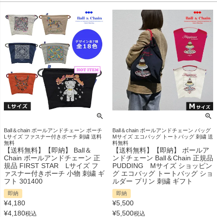
Ball＆chain ボールアンドチェーン ポーチ
Ball＆chain ボールアンドチェーン バッグ
Lサイズ ファスナー付きポーチ 刺繍 送料
Mサイズ エコバッグ トートバッグ 刺繍 送
無料
料無料
【送料無料】【即納】 Ball＆
【送料無料】【即納】 ボールア
Chain ボールアンドチェーン 正
ンドチェーン Ball＆Chain 正規品
規品 FIRST STAR Lサイズ フ
PUDDING Mサイズ ショッピン
ァスナー付きポーチ 小物 刺繍 ギ
グ エコバッグ トートバッグ ショ
フト 301400
ルダー プリン 刺繍 ギフト
即納
即納
¥
4,180
¥
5,500
¥
4,180
¥
5,500
税込
税込