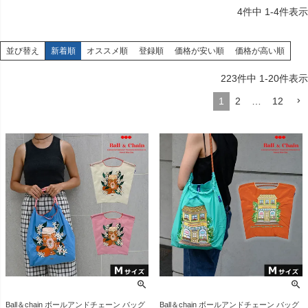
4
件中
1
-
4
件表示
並び替え
新着順
オススメ順
登録順
価格が安い順
価格が高い順
223
件中
1
-
20
件表示
1
2
…
12
Ball＆chain ボールアンドチェーン バッグ
Ball＆chain ボールアンドチェーン バッグ