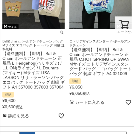
カートへ
Ball＆chain ボールアンドチェーン バッグ
コトリデザインスタンダード×ボールアン
Mサイズ エコバッグ トートバッグ 刺繍 送
ドチェーン
料無料
【送料無料】【即納】 Ball＆
【送料無料】【即納】 Ball＆
Chain ボールアンドチェーン 正
Chain ボールアンドチェーン 正
規品 C.HOT SPRING OF SWAN
規品 L.Hedgehog(ハリネズミ) /
Mサイズ コトリデザインスタン
L.LION(ライオン) / L.Dounuts
ダード バッグ エコバッグ トート
(マイキー) Mサイズ LISA
バッグ 刺繍 ギフト A4 321009
LARSON リサ・ラーソン バッグ
即納
エコバッグ トートバッグ 刺繍 ギ
フト A4 357000 357003 357004
¥
6,050
¥
6,050
税込
即納
¥
6,600
カートに入れる
¥
6,600
税込
詳細を見る