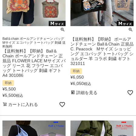
Ball＆chain ボールアンドチェーン バッグ
【送料無料】【即納】 ボールア
Mサイズ エコバッグ トートバッグ 刺繍 送
ンドチェーン Ball＆Chain 正規品
料無料
C. Peacock Mサイズ ショッピ
【送料無料】【即納】 Ball＆
ング エコバッグ トートバッグ シ
Chain ボールアンドチェーン 正
ョルダー 羊 コラボ 刺繍 ギフト
規品 FLOWER LACE Mサイズ バ
321011
ッグ リース 花 フラワー エコバ
ッグ トートバッグ 刺繍 ギフト
即納
A4 301086
¥
6,050
即納
¥
6,050
税込
¥
5,500
詳細を見る
¥
5,500
税込
カートに入れる