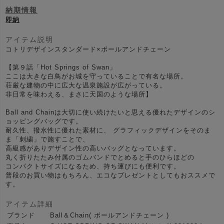
納期情報
即納
アイテム説明
コトリデザインスタンダード×ボールアンドチェーン
【第９話「Hot Springs of Swan」
ここは大きな白鳥がお城を守っていることで有名な場所。
荘厳な建物の中に広大な温泉施設が広がっている。
非日常を味わえる、まさに天国のような場所】
Ball and Chainは大切に使い続けたいと思える優れたデザインのシ
ョッピングバッグです。
耐久性、撥水性に優れた素材に、 グラフィックデザインをそのま
ま「刺繍」で施すことで、
高級感がありデザイン性の高いバッグとなっています。
丸く折りたたみ付属のゴムバンドでとめると手のひらほどの
コンパクトサイズになるため、持ち運びにも便利です。
普段のお買い物はもちろん、エコなプレゼントとしてもおススメで
す。
アイテム詳細
ブランド
Ball＆Chain( ボールアンドチェーン )