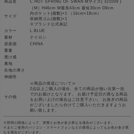
商品名
C.HOT SPRING OF SWAN Mサイズ( 321009 )
［M］H46cm W最長43cm 最短30cm D9cm
内ポケット(個数)×1 （16cm×18cm）
サイズ
収納用ゴム(個数)×1
※ブランド公式表記
カラー
L.BLUE
素材
ナイロン
原産国
CHINA
重量
透け感
裏地
生地の厚さ
伸縮性
≪商品の発送について≫
2点以上ご購入の場合、全ての商品が揃い次第一括
でのお届けとなります。 お届け予定日の異なる商品
その他
をお買い上げの場合はご注意下さい。 お急ぎの商品
がございましたら分けてご購入いただきますようお
願い致します。
※照明の関係によって、実際とお色が多少異なる場合がございます。
※またご使用のパソコン・スマートフォンなどの環境によってもお色が多少異
なる場合がございます。