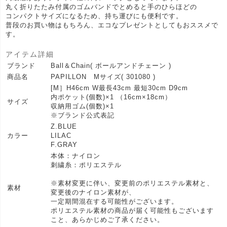
丸く折りたたみ付属のゴムバンドでとめると手のひらほどの
コンパクトサイズになるため、持ち運びにも便利です。
普段のお買い物はもちろん、エコなプレゼントとしてもおススメで
す。
アイテム詳細
ブランド
Ball＆Chain( ボールアンドチェーン )
商品名
PAPILLON Mサイズ( 301080 )
[M］H46cm W最長43cm 最短30cm D9cm
内ポケット(個数)×1 （16cm×18cm）
サイズ
収納用ゴム(個数)×1
※ブランド公式表記
Z.BLUE
カラー
LILAC
F.GRAY
本体：ナイロン
刺繍糸：ポリエステル
※素材変更に伴い、変更前のポリエステル素材と、
素材
変更後のナイロン素材が、
一定期間混在する可能性がございます。
ポリエステル素材の商品が届く可能性もございます
こと、あらかじめご了承ください。