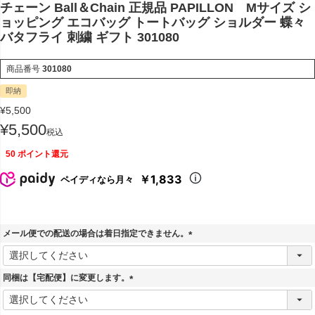
チェーン Ball＆Chain 正規品 PAPILLON Mサイズ シ
ョッピング エコバッグ トートバッグ ショルダー 蝶々
バタフライ 刺繍 ギフト 301080
商品番号
301080
即納
¥
5,500
¥
5,500
税込
50
ポイント還元
￥1,833
ペイディなら月々
メール便での配送の場合は着日指定できません。
(
必
須
同梱は【宅配便】に変更します。
)
(
必