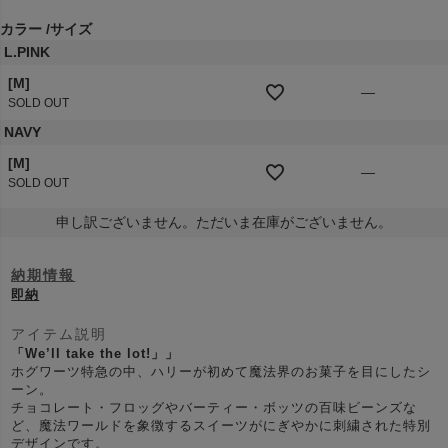
須
)
カラー
サイズ
L.PINK
[M]
—
SOLD OUT
NAVY
[M]
—
SOLD OUT
申し訳ございません。ただいま在庫がございません。
納期情報
即納
アイテム説明
「We’ll take the lot!」」
ホグワーツ特急の中、ハリーが初めて魔法界のお菓子を目にしたシ
ーン。
チョコレート・フロッグやバーティー・ボッツの百味ビーンズな
ど、魔法ワールドを象徴するスイーツがにぎやかに刺繍された特別
デザインです。