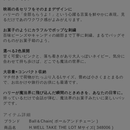
映画の名セリフをそのままデザインに
ハリーの「全部もらうよ！」という心躍る言葉を鮮やかに表現。見
るだけであのワクワク感がよみがえります。
お菓子のようにカラフルでポップな刺繍
百味ビーンズやキャンディの細部まで丁寧に刺繍。まるでバッグそ
のものがお菓子箱のよう。
選べる2色展開
甘く可愛いピンクと、落ち着きがあり大人っぽいネイビー。気分に
合わせて持ち歩けば、どこでも魔法の世界に。
大容量×コンパクト収納
マチ付きで荷物がたっぷり入るLサイズ。畳めば小さくまとまるの
で、お出かけや旅行のお供にも最適です。
ハリーが魔法界に飛び込んだ瞬間のときめきを、あなたの日常に。
持っているだけで会話が弾む、魔法界のお菓子みたいに楽しいバッ
グです。
アイテム詳細
ブランド
Ball＆Chain( ボールアンドチェーン )
商品名
H.WELL TAKE THE LOT Mサイズ( 348006 )