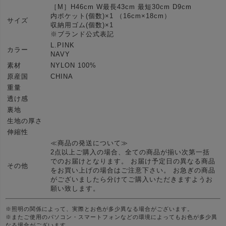
［M］H46cm W最長43cm 最短30cm D9cm
内ポケット(個数)×1 （16cm×18cm）
サイズ
収納用ゴム(個数)×1
※ブランド公式表記
L.PINK
カラー
NAVY
素材
NYLON 100%
原産国
CHINA
重量
透け感
裏地
生地の厚さ
伸縮性
≪商品の発送について≫
2点以上ご購入の場合、全ての商品が揃い次第一括
でのお届けとなります。 お届け予定日の異なる商品
その他
をお買い上げの場合はご注意下さい。 お急ぎの商品
がございましたら分けてご購入いただきますようお
願い致します。
※照明の関係によって、実際とお色が多少異なる場合がございます。
※またご使用のパソコン・スマートフォンなどの環境によってもお色が多少異
なる場合がございます。