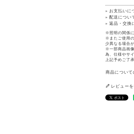
» お支払いに
» 配送につい
» 返品・交換
※照明の関係
※またご使用
少異なる場合
※一部商品画
為、仕様やサ
上記予めご了
商品について
レビューを