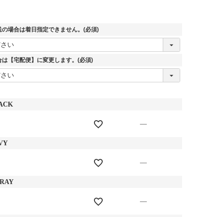
送の場合は着日指定できません。
(必須)
合は【宅配便】に変更します。
(必須)
ACK
—
VY
—
GRAY
—