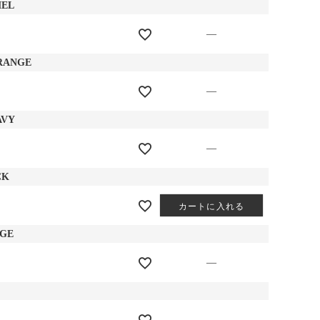
EL
—
RANGE
—
AVY
—
CK
カートに入れる
IGE
—
—