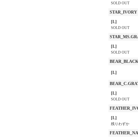
SOLD OUT
STAR_IVORY
[L]
SOLD OUT
STAR_MS.GR
[L]
SOLD OUT
BEAR_BLAC
[L]
BEAR_C.GRA
[L]
SOLD OUT
FEATHER_IV
[L]
残りわずか
FEATHER_N