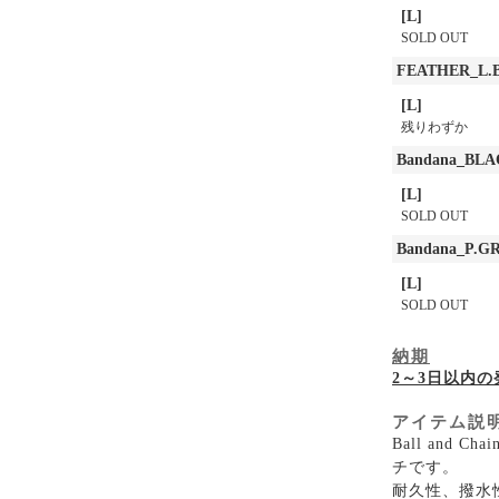
[L]
SOLD OUT
FEATHER_L.
[L]
残りわずか
Bandana_BL
[L]
SOLD OUT
Bandana_P.G
[L]
SOLD OUT
納期
2～3日以内
アイテム説
Ball an
チです。
耐久性、撥水