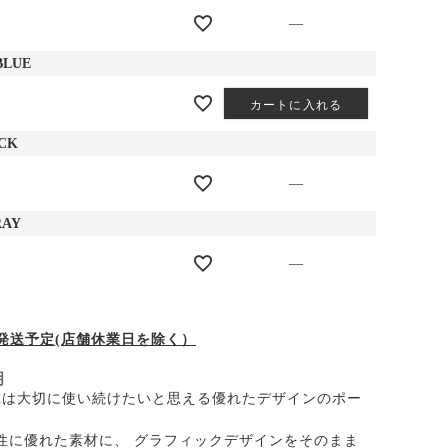
—
BLUE
カートに入れる
ACK
—
RAY
—
の発送予定(店舗休業日を除く）
明
d Chainは大切に使い続けたいと思える優れたデザインのポー
性に優れた素材に、 グラフィックデザインをそのまま