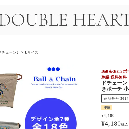
＞
ンドチェーン】
Lサイズ
Ball＆cha
刺繍 送料無料
ドチェーン 
きポーチ 小物
商品番号
3014
即納
¥
4,180
¥
4,180
税込