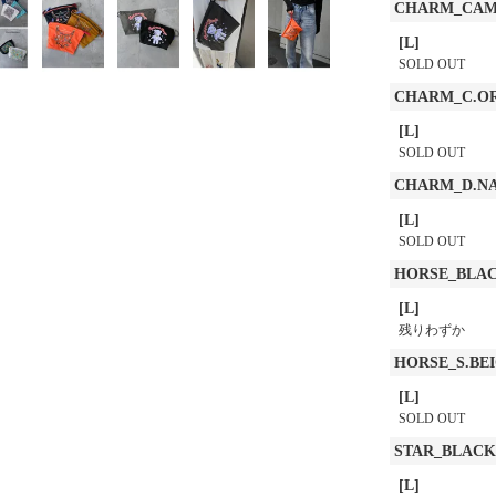
CHARM_CAM
[L]
SOLD OUT
CHARM_C.O
[L]
SOLD OUT
CHARM_D.N
[L]
SOLD OUT
HORSE_BLA
[L]
残りわずか
HORSE_S.BE
[L]
SOLD OUT
STAR_BLACK
[L]