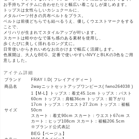
お手持ちアイテムに合わせたりと幅広い着こなしが楽しめます。
トップスは女性らしいカシュクールに、
メタルパーツ付きの共布ベルトをプラス。
ベルトは前後どちらでも結べるうえ、優しくウエストマークをする
ことで、
メリハリが生まれてスタイルアップが叶います。
スカートは軽やかなで落ち感のある素材を使用し、
歩くたびに美しく揺れるロング丈に。
日常使いからきれいめなお出かけまで幅広く活躍します。
色展開は、大人なBEG、定番で使いやすいNVYとBLKの3色をご用
意しました。
アイテム詳細
ブランド
FRAY I.D( フレイアイディー )
商品名
2wayニットセットアップワンピース( fwno264038 )
1【M-L】トップス：着丈45.1cm トップス：バスト
60cm トップス：肩幅36cm トップス：前下がり
17cm トップス：ウエスト27.2cm トップス：裾幅
サイズ
50cm
スカート：着丈90cm スカート：ウエスト67cm ス
カート：ヒップ108cm スカート：裾幅206.5cm
※ブランド公式表記
BEG【ベージュ】