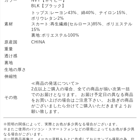
カラー
NVY【ネイビー】
BLK【ブラック】
トップス:レーヨン43%、綿40%、ナイロン15%、
ポリウレタン2%
素材
スカート:再生繊維(セルロース)85%、ポリエステル
15%
裏地:ポリエステル100%
原産国
CHINA
重量
透け感
裏地
生地の厚さ
伸縮性
≪商品の発送について≫
2点以上ご購入の場合、全ての商品が揃い次第一括
でのお届けとなります。 お届け予定日の異なる商品
その他
をお買い上げの場合はご注意下さい。 お急ぎの商品
がございましたら分けてご購入いただきますようお
願い致します。
※照明の関係によって、実際とお色が多少異なる場合がございます。
※またご使用のパソコン・スマートフォンなどの環境によってもお色が多少異
なる場合がございます。
※一部商品画像は、メーカー資料をもとに作成しておりサンプル撮影の為、仕