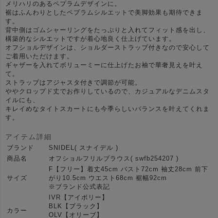
メリハリのあるペプラムデザインに。
裾はふんわりとしたペプラムシルエットで美脚効果も期待できま
す。
背中側はゴムシャーリングをたっぷりと入れてフィット感を出し、
構築的なシルエットですが着心地良く仕上げています。
オフショルデザインは、ショルダーストラップ付きなので安心して
ご着用いただけます。
ギャザーを入れてボリューミーに仕上げたお袖で華奢見えを叶え
て。
ストラップはアジャスタ付きで調節が可能。
ややクロップド丈でお作りしているので、カジュアルなデニムスタ
イルにも、
キレイめなタイトスカートにも今季らしいバランスを叶えてくれま
す。
アイテム詳細
ブランド
SNIDEL( スナイデル )
商品名
オフショルフリルブラウス( swfb254207 )
F【フリー】着丈45cm バスト72cm 袖丈28cm 前下
サイズ
がり10.5cm ウエスト68cm 裾幅92cm
※ブランド公式表記
IVR【アイボリー】
BLK【ブラック】
カラー
OLV【オリーブ】