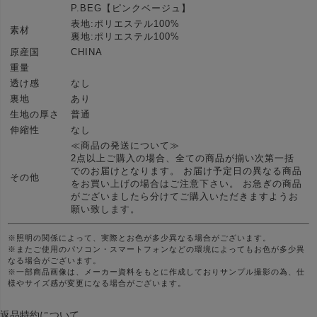
P.BEG【ピンクベージュ】
表地:ポリエステル100%
素材
裏地:ポリエステル100%
原産国
CHINA
重量
透け感
なし
裏地
あり
生地の厚さ
普通
伸縮性
なし
≪商品の発送について≫
2点以上ご購入の場合、全ての商品が揃い次第一括
でのお届けとなります。 お届け予定日の異なる商品
その他
をお買い上げの場合はご注意下さい。 お急ぎの商品
がございましたら分けてご購入いただきますようお
願い致します。
※照明の関係によって、実際とお色が多少異なる場合がございます。
※またご使用のパソコン・スマートフォンなどの環境によってもお色が多少異
なる場合がございます。
※一部商品画像は、メーカー資料をもとに作成しておりサンプル撮影の為、仕
様やサイズ感が変更になる場合がございます。
返品特約について