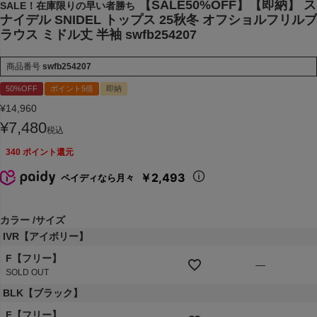
【SALE50%OFF】【即納】 ス
SALE！在庫限りの早い者勝ち
ナイデル SNIDEL トップス 25秋冬 オフショルフリルブ
ラウス ミドル丈 半袖 swfb254207
商品番号
swfb254207
50%OFF
ポイント5倍
即納
¥
14,960
¥
7,480
税込
340
ポイント還元
￥2,493
ペイディなら月々
カラー
サイズ
IVR【アイボリー】
F【フリー】
—
SOLD OUT
BLK【ブラック】
F【フリー】