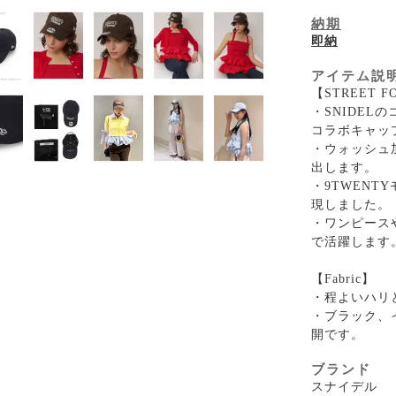
納期
即納
アイテム説
【STREET 
・SNIDEL
コラボキャッ
・ウォッシュ
出します。
・9TWEN
現しました。
・ワンピース
で活躍します
【Fabric】
・程よいハリ
・ブラック、
開です。
ブランド
スナイデル