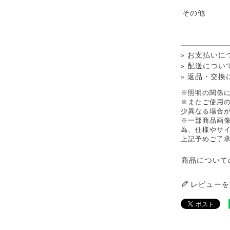
その他
» お支払いに
» 配送につい
» 返品・交換
※照明の関係
※またご使用
少異なる場合
※一部商品画
為、仕様やサ
上記予めご了
商品について
レビューを