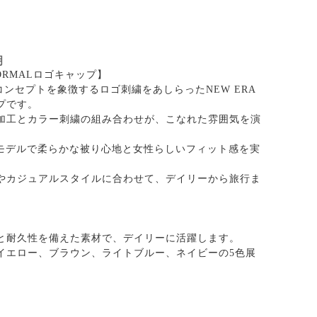
明
FORMALロゴキャップ】
のコンセプトを象徴するロゴ刺繍をあしらったNEW ERA
プです。
加工とカラー刺繍の組み合わせが、こなれた雰囲気を演
TYモデルで柔らかな被り心地と女性らしいフィット感を実
やカジュアルスタイルに合わせて、デイリーから旅行ま
。
と耐久性を備えた素材で、デイリーに活躍します。
イエロー、ブラウン、ライトブルー、ネイビーの5色展