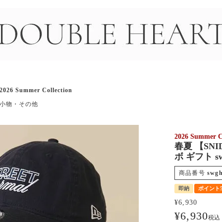
＞
2026 Summer Collection
小物・その他
2026 Summer Co
春夏 【SNI
ボ ギフト sw
商品番号
swg
即納
ポイント
¥
6,930
¥
6,930
税込