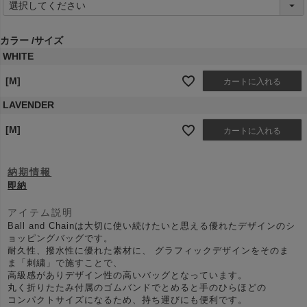
必
須
)
カラー
サイズ
WHITE
[M]
カートに入れる
LAVENDER
[M]
カートに入れる
納期情報
即納
アイテム説明
Ball and Chainは大切に使い続けたいと思える優れたデザインのシ
ョッピングバッグです。
耐久性、撥水性に優れた素材に、 グラフィックデザインをそのま
ま「刺繍」で施すことで、
高級感がありデザイン性の高いバッグとなっています。
丸く折りたたみ付属のゴムバンドでとめると手のひらほどの
コンパクトサイズになるため、持ち運びにも便利です。