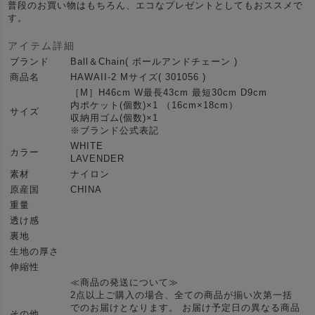
普段のお買い物はもちろん、エコなプレゼントとしてもおススメで
す。
アイテム詳細
ブランド
Ball＆Chain( ボールアンドチェーン )
商品名
HAWAII-2 Mサイズ( 301056 )
［M］H46cm W最長43cm 最短30cm D9cm
内ポケット(個数)×1 （16cm×18cm）
サイズ
収納用ゴム(個数)×1
※ブランド公式表記
WHITE
カラー
LAVENDER
素材
ナイロン
原産国
CHINA
重量
透け感
裏地
生地の厚さ
伸縮性
≪商品の発送について≫
2点以上ご購入の場合、全ての商品が揃い次第一括
でのお届けとなります。 お届け予定日の異なる商品
その他