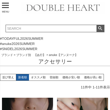
MENU
#TODAYFUL2026SUMMER
#anuke2026SUMMER
#SNIDEL2026SUMMER
ブランド
ブランド別 【あ行】
anuke【アンヌーク】
アクセサリー
並び替え
新着順
オススメ順
登録順
価格が安い順
価格が高い順
11
件中
1
-
11
件表示