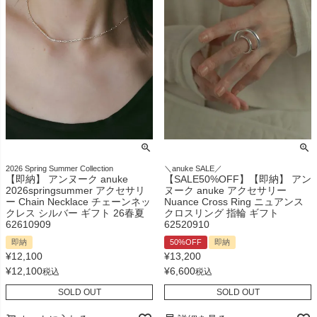
2026 Spring Summer Collection
＼anuke SALE／
【即納】 アンヌーク anuke
【SALE50%OFF】【即納】 アン
2026springsummer アクセサリ
ヌーク anuke アクセサリー
ー Chain Necklace チェーンネッ
Nuance Cross Ring ニュアンス
クレス シルバー ギフト 26春夏
クロスリング 指輪 ギフト
62610909
62520910
即納
50%OFF
即納
¥
12,100
¥
13,200
¥
12,100
¥
6,600
税込
税込
SOLD OUT
SOLD OUT