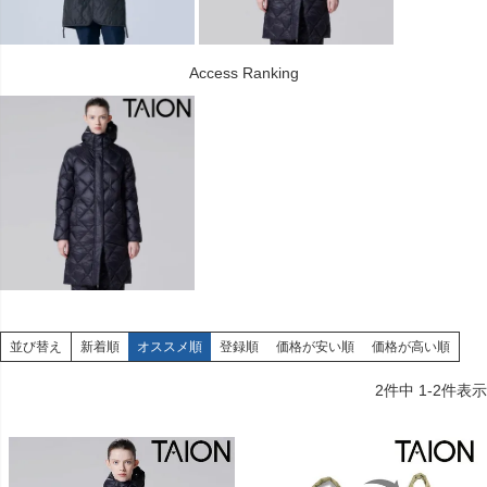
Access Ranking
並び替え
新着順
オススメ順
登録順
価格が安い順
価格が高い順
2
件中
1
-
2
件表示