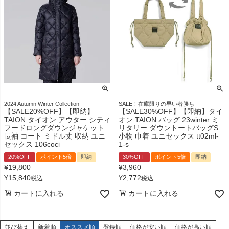
2024 Autumn Winter Collection
SALE！在庫限りの早い者勝ち
【SALE20%OFF】【即納】
【SALE30%OFF】【即納】タイ
TAION タイオン アウター シティ
オン TAION バッグ 23winter ミ
フードロングダウンジャケット
リタリー ダウントートバッグS
長袖 コート ミドル丈 収納 ユニ
小物 巾着 ユニセックス tt02ml-
セックス 106coci
1-s
20%OFF
ポイント5倍
即納
30%OFF
ポイント5倍
即納
¥
19,800
¥
3,960
¥
15,840
¥
2,772
税込
税込
カートに入れる
カートに入れる
並び替え
新着順
オススメ順
登録順
価格が安い順
価格が高い順