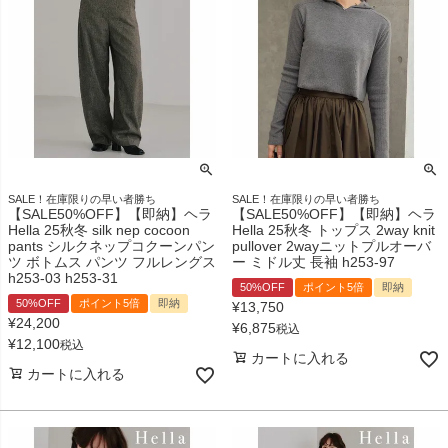
SALE！在庫限りの早い者勝ち
SALE！在庫限りの早い者勝ち
【SALE50%OFF】【即納】ヘラ
【SALE50%OFF】【即納】ヘラ
Hella 25秋冬 silk nep cocoon
Hella 25秋冬 トップス 2way knit
pants シルクネップコクーンパン
pullover 2wayニットプルオーバ
ツ ボトムス パンツ フルレングス
ー ミドル丈 長袖 h253-97
h253-03 h253-31
50%OFF
ポイント5倍
即納
50%OFF
ポイント5倍
即納
¥
13,750
¥
24,200
¥
6,875
税込
¥
12,100
税込
カートに入れる
カートに入れる