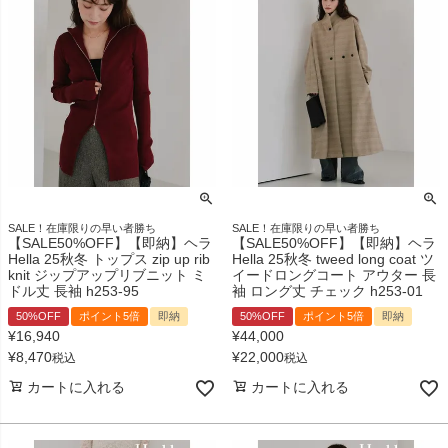
SALE！在庫限りの早い者勝ち
SALE！在庫限りの早い者勝ち
【SALE50%OFF】【即納】ヘラ
【SALE50%OFF】【即納】ヘラ
Hella 25秋冬 トップス zip up rib
Hella 25秋冬 tweed long coat ツ
knit ジップアップリブニット ミ
イードロングコート アウター 長
ドル丈 長袖 h253-95
袖 ロング丈 チェック h253-01
50%OFF
ポイント5倍
即納
50%OFF
ポイント5倍
即納
¥
16,940
¥
44,000
¥
8,470
¥
22,000
税込
税込
カートに入れる
カートに入れる