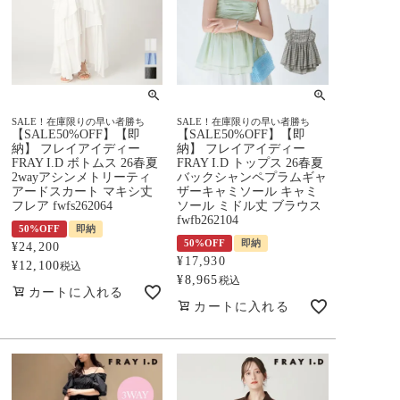
SALE！在庫限りの早い者勝ち
SALE！在庫限りの早い者勝ち
【SALE50%OFF】【即
【SALE50%OFF】【即
納】 フレイアイディー
納】 フレイアイディー
FRAY I.D ボトムス 26春夏
FRAY I.D トップス 26春夏
2wayアシンメトリーティ
バックシャンペプラムギャ
アードスカート マキシ丈
ザーキャミソール キャミ
フレア fwfs262064
ソール ミドル丈 ブラウス
fwfb262104
50%OFF
即納
50%OFF
即納
¥
24,200
¥
17,930
¥
12,100
税込
¥
8,965
税込
カートに入れる
カートに入れる