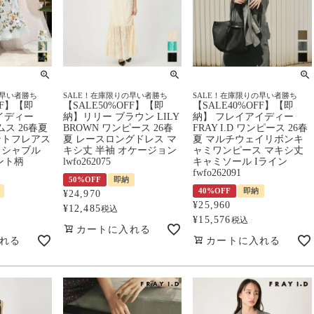
の早い者勝ち
SALE！在庫限りの早い者勝ち
SALE！在庫限りの早い者勝ち
FF】【即
【SALE50%OFF】【即
【SALE40%OFF】【即
イディー
納】リリー ブラウン LILY
納】 フレイアイディー
トムス 26春夏
BROWN ワンピース 26春
FRAY I.D ワンピース 26春
ントフレアス
夏 レースロングドレス マ
夏 マルチウェイリボンキ
ッシャブル
キシ丈 半袖 オケージョン
ャミワンピース マキシ丈
ント柄
lwfo262075
キャミソール Iライン
fwfo262091
50%OFF
即納
40%OFF
即納
¥
24,970
¥
25,960
¥
12,485
税込
¥
15,576
税込
カートに入れる
れる
カートに入れる