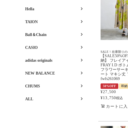
Hella
TAION
Ball＆Chain
CASIO
SALE！在庫限り
【SALE50%O
adidas originals
納】 フレイア
FRAY I.D ボ
フラワーサー
NEW BALANCE
ート マキシ丈 
fwfs261069
CHUMS
50%OFF
即納
¥
27,500
¥
13,750
税込
ALL
カートに入