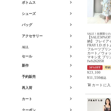
ボトムス
シューズ
バッグ
SALE！在庫限り
アクセサリー
【SALE50%O
納】 フレイア
FRAY I.D ボ
ALL
フルーツプリ
カート／ウォ
セール
マキシ丈 プリ
fwfs262058
新作
50%OFF
即納
¥
23,100
予約販売
¥
11,550
税込
カートに入
再入荷
カート
クーポン