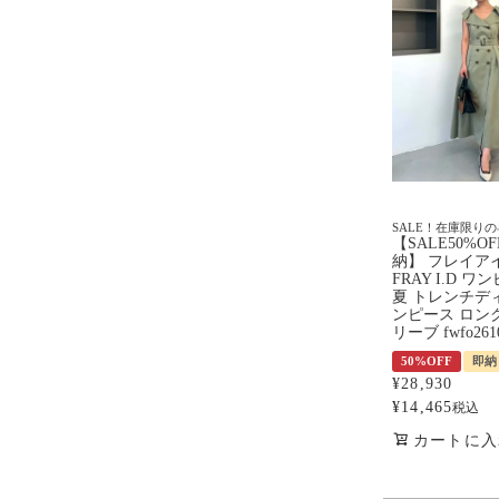
SALE！在庫限り
【SALE50%O
納】 フレイア
FRAY I.D ワ
夏 トレンチデ
ンピース ロン
リーブ fwfo261
50%OFF
即納
¥
28,930
¥
14,465
税込
カートに入