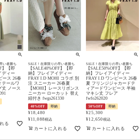
の早い者勝ち
SALE！在庫限りの早い者勝ち
SALE！在庫限りの早い者勝ち
FF】【即
【SALE40%OFF】【即
【SALE50%OFF】【即
イディー
納】フレイアイディー
納】フレイアイディー
ンピース 26春
FRAY I.D MOHI コラボ 別
FRAY I.D ワンピース 26春
ィテールワ
注 スニーカー 26春夏
夏 フリンジジャカードテ
グ丈 ノース
【MOHI】レースリボンス
ィアードワンピース 半袖
091
ニーカー ローカット 替え
マキシ丈 フレア
紐付き fwgs261330
fwfo262020
40%OFF
即納
50%OFF
即納
¥
18,480
¥
25,300
¥
11,088
¥
12,650
税込
税込
れる
カートに入れる
カートに入れる