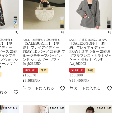
の早い者勝ち
SALE！在庫限りの早い者勝ち
SALE！在庫限りの早い者勝ち
FF】【即
【SALE50%OFF】【即
【SALE50%OFF】【即
イディー
納】 フレイアイディー
納】フレイアイディー
ンピース 26春
FRAY I.D バッグ 26春夏 フ
FRAY I.D アウター 26春夏
ライクフラ
ルーツモチーフバッグ ハ
ダブルブレストカラミジャ
ス／ウォッシ
ンド ショルダー ギフト
ケット 長袖 ミドル丈
ソール マキ
fwgb262350
fwfj262003
7
50%OFF
即納
50%OFF
即納
¥
16,170
¥
30,800
¥
8,085
¥
15,400
税込
税込
カートに入れる
カートに入れる
れる