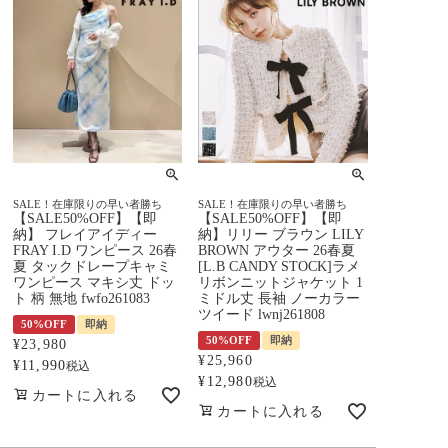
SALE！在庫限りの早い者勝ち
SALE！在庫限りの早い者勝ち
【SALE50%OFF】【即
【SALE50%OFF】【即
納】 フレイアイディー
納】リリー ブラウン LILY
FRAY I.D ワンピース 26春
BROWN アウター 26春夏
夏 タックドレープキャミ
[L.B CANDY STOCK]ラメ
ワンピース マキシ丈 ドッ
リボンニットジャケット 1
ト 柄 無地 fwfo261083
ミドル丈 長袖 ノーカラー
ツイード lwnj261808
50%OFF
即納
50%OFF
即納
¥
23,980
¥
25,960
¥
11,990
税込
¥
12,980
税込
カートに入れる
カートに入れる