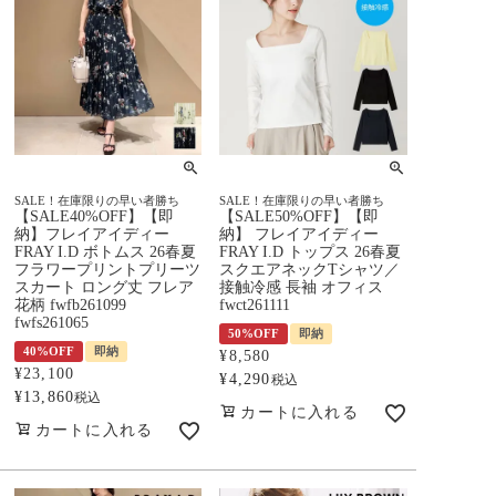
SALE！在庫限りの早い者勝ち
SALE！在庫限りの早い者勝ち
【SALE40%OFF】【即
【SALE50%OFF】【即
納】フレイアイディー
納】 フレイアイディー
FRAY I.D ボトムス 26春夏
FRAY I.D トップス 26春夏
フラワープリントプリーツ
スクエアネックTシャツ／
スカート ロング丈 フレア
接触冷感 長袖 オフィス
花柄 fwfb261099
fwct261111
fwfs261065
50%OFF
即納
40%OFF
即納
¥
8,580
¥
23,100
¥
4,290
税込
¥
13,860
税込
カートに入れる
カートに入れる