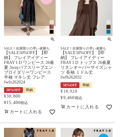
SALE！在庫限りの早い者勝ち
SALE！在庫限りの早い者勝ち
【SALE50%OFF】【即
【SALE50%OFF】【即
納】 フレイアイディー
納】 フレイアイディー
FRAY I.D ワンピース 26春
FRAY I.D トップス 26春夏
夏 3wayパフスリーブエン
リネンオーバーサイズシャ
ブロイダリーワンピース
ツ 長袖 ミドル丈
半袖 マキシ丈 フレア
fwfb262032
fwfo262024
50%OFF
即納
50%OFF
即納
¥
18,920
¥
30,800
¥
9,460
税込
¥
15,400
税込
カートに入れる
カートに入れる