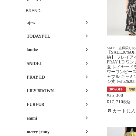
-BRAND-
ajew
TODAYFUL
SALE！在庫限り
ànuke
【SALE30%O
納】 フレイア
FRAY I.D ワ
SNIDEL
夏 レイヤード
ワーワンピー
ャブル キャミ
FRAY I.D
シ丈 fwfo26208
30%OFF
即納
LILY BROWN
¥
25,300
¥
17,710
税込
FURFUR
カートに入
emmi
merry jenny