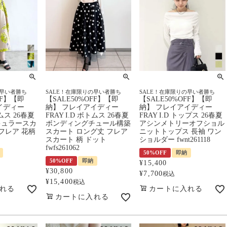
の早い者勝ち
SALE！在庫限りの早い者勝ち
SALE！在庫限りの早い者勝ち
FF】【即
【SALE50%OFF】【即
【SALE50%OFF】【即
イディー
納】 フレイアイディー
納】 フレイアイディー
トムス 26春夏
FRAY I.D ボトムス 26春夏
FRAY I.D トップス 26春夏
キュラースカ
ボンディングチュール構築
アシンメトリーオフショル
フレア 花柄
スカート ロング丈 フレア
ニットトップス 長袖 ワン
スカート 柄 ドット
ショルダー fwnt261118
fwfs261062
50%OFF
即納
50%OFF
即納
¥
15,400
¥
30,800
¥
7,700
税込
¥
15,400
税込
れる
カートに入れる
カートに入れる