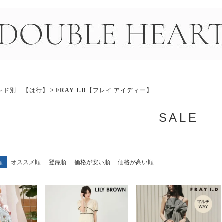
＞
ンド別 【は行】
FRAY I.D【フレイ アイディー】
SALE
順
オススメ順
登録順
価格が安い順
価格が高い順