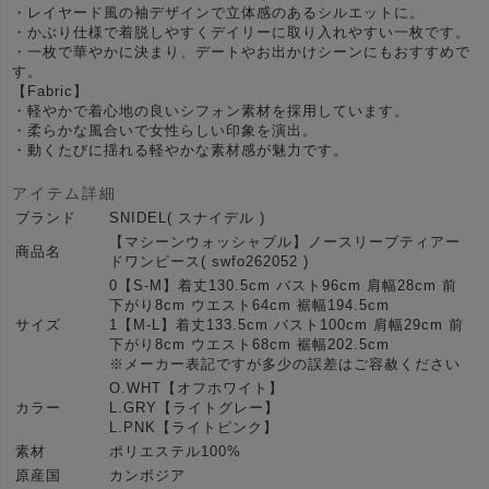
・レイヤード風の袖デザインで立体感のあるシルエットに。
・かぶり仕様で着脱しやすくデイリーに取り入れやすい一枚です。
・一枚で華やかに決まり、デートやお出かけシーンにもおすすめで
す。
【Fabric】
・軽やかで着心地の良いシフォン素材を採用しています。
・柔らかな風合いで女性らしい印象を演出。
・動くたびに揺れる軽やかな素材感が魅力です。
アイテム詳細
ブランド
SNIDEL( スナイデル )
【マシーンウォッシャブル】ノースリーブティアー
商品名
ドワンピース( swfo262052 )
0【S-M】着丈130.5cm バスト96cm 肩幅28cm 前
下がり8cm ウエスト64cm 裾幅194.5cm
サイズ
1【M-L】着丈133.5cm バスト100cm 肩幅29cm 前
下がり8cm ウエスト68cm 裾幅202.5cm
※メーカー表記ですが多少の誤差はご容赦ください
O.WHT【オフホワイト】
カラー
L.GRY【ライトグレー】
L.PNK【ライトピンク】
素材
ポリエステル100%
原産国
カンボジア