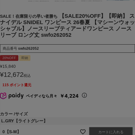
【SALE20%OFF】【即納】 ス
SALE！在庫限りの早い者勝ち
ナイデル SNIDEL ワンピース 26春夏 【マシーンウォッ
シャブル】ノースリーブティアードワンピース ノース
リーブ ロング丈 swfo262052
商品番号
swfo262052
20%OFF
即納
¥
15,840
¥
12,672
税込
115
ポイント還元
￥4,224
ペイディなら月々
カラー
サイズ
L.GRY【ライトグレー】
0【S-M】
カートに入れる