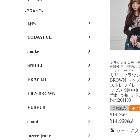
-BRAND-
ajew
TODAYFUL
ànuke
クラシカルなディ
SNIDEL
が映える、可憐な
ニットトップス
リリーブラウン 
FRAY I.D
BROWN トップ
ストレッチレ
ップス 9月中旬
LILY BROWN
予約 長袖 ミド
lwnt264193
FURFUR
予約販売
ポイ
¥
14,960
¥
14,960
税込
emmi
カートに入
merry jenny