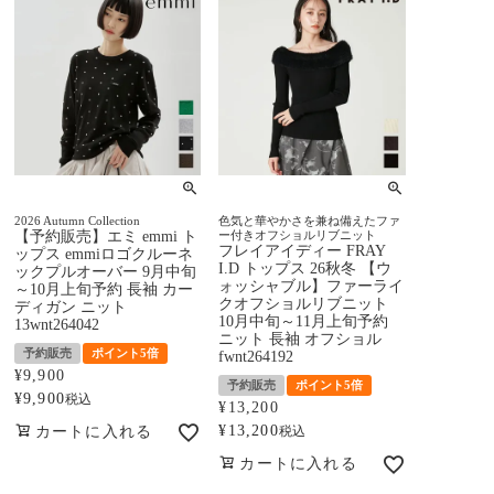
2026 Autumn Collection
色気と華やかさを兼ね備えたファ
【予約販売】エミ emmi ト
ー付きオフショルリブニット
フレイアイディー FRAY
ップス emmiロゴクルーネ
I.D トップス 26秋冬 【ウ
ックプルオーバー 9月中旬
ォッシャブル】ファーライ
～10月上旬予約 長袖 カー
クオフショルリブニット
ディガン ニット
10月中旬～11月上旬予約
13wnt264042
ニット 長袖 オフショル
予約販売
ポイント5倍
fwnt264192
¥
9,900
予約販売
ポイント5倍
¥
9,900
税込
¥
13,200
¥
13,200
カートに入れる
税込
カートに入れる