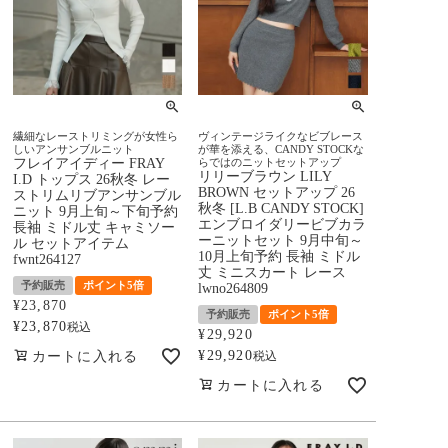
繊細なレーストリミングが女性ら
ヴィンテージライクなビブレース
しいアンサンブルニット
が華を添える、CANDY STOCKな
フレイアイディー FRAY
らではのニットセットアップ
リリーブラウン LILY
I.D トップス 26秋冬 レー
BROWN セットアップ 26
ストリムリブアンサンブル
秋冬 [L.B CANDY STOCK]
ニット 9月上旬～下旬予約
エンブロイダリービブカラ
長袖 ミドル丈 キャミソー
ーニットセット 9月中旬～
ル セットアイテム
10月上旬予約 長袖 ミドル
fwnt264127
丈 ミニスカート レース
予約販売
ポイント5倍
lwno264809
¥
23,870
予約販売
ポイント5倍
¥
23,870
税込
¥
29,920
¥
29,920
カートに入れる
税込
カートに入れる