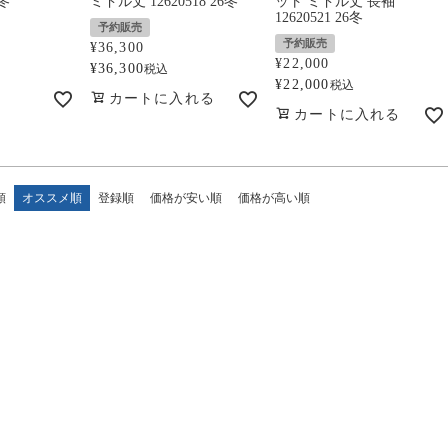
6冬
ミドル丈 12620518 26冬
ット ミドル丈 長袖
12620521 26冬
予約販売
予約販売
¥
36,300
¥
22,000
¥
36,300
税込
¥
22,000
税込
カートに入れる
カートに入れる
順
オススメ順
登録順
価格が安い順
価格が高い順