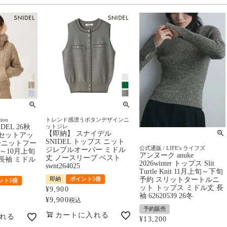
tion
トレンド感漂うボタンデザインニ
DEL 26秋
ットジレ
【即納】 スナイデル
【セットアッ
SNIDEL トップス ニット
ーニットフー
公式通販 / LIFE's ライフズ
ジレプルオーバー ミドル
～10月上旬
アンヌーク anuke
丈 ノースリーブ ベスト
長袖 ミドル
2026winter トップス Slit
swnt264025
Turtle Knit 11月上旬～下旬
即納
ポイント5倍
予約 スリットタートルニ
ント5倍
ット トップス ミドル丈 長
¥
9,900
袖 62620539 26冬
¥
9,900
税込
予約販売
カートに入れる
れる
¥
13,200