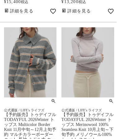
¥
15,400
¥
13,200
税込
税込
詳細を見る
詳細を見る
公式通販 / LIFE's ライフズ
公式通販 / LIFE's ライフズ
【予約販売】トゥデイフル
【予約販売】トゥデイフル
TODAYFUL 2026Winter ト
TODAYFUL 2026Winter ト
ップス Multicolor Border
ップス Merinowool 100%
Knit 11月中旬～12月上旬予
Seamless Knit 10月上旬～下
約 マルチカラーボーダー
旬予約 メリノウール100%