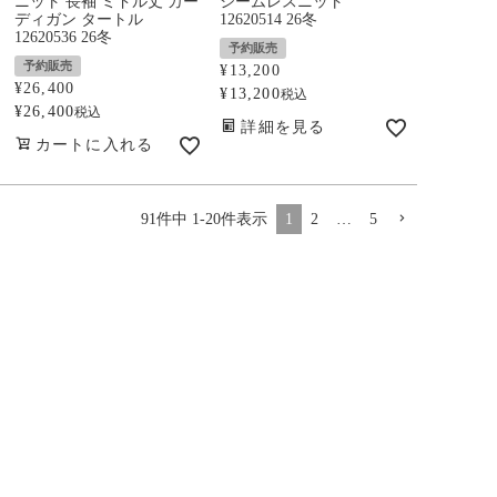
ニット 長袖 ミドル丈 カー
シームレスニット
ディガン タートル
12620514 26冬
12620536 26冬
予約販売
予約販売
¥
13,200
¥
26,400
¥
13,200
税込
¥
26,400
税込
詳細を見る
カートに入れる
91
件中
1
-
20
件表示
1
2
…
5