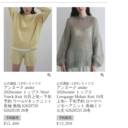
公式通販 / LIFE's ライフズ
公式通販 / LIFE's ライフズ
アンヌーク anuke
アンヌーク anuke
2026winter トップス Wool
2026winter トップス
Vneck Knit 10月上旬～下旬
Lowgauge Mohair Knit 10月
予約 ウールVネックニット
上旬～下旬予約 ローゲー
長袖 無地 62620720
ジモヘアニット 長袖ミド
62620530 26冬
ル丈 62620533 26冬
予約販売
予約販売
¥
15,400
¥
13,200