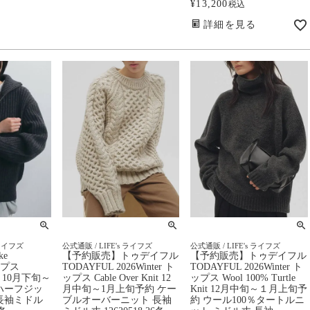
¥
13,200
税込
詳細を見る
 ライフズ
公式通販 / LIFE's ライフズ
公式通販 / LIFE's ライフズ
ke
【予約販売】トゥデイフル
【予約販売】トゥデイフル
トップス
TODAYFUL 2026Winter ト
TODAYFUL 2026Winter ト
nit 10月下旬～
ップス Cable Over Knit 12
ップス Wool 100% Turtle
 ハーフジッ
月中旬～1月上旬予約 ケー
Knit 12月中旬～１月上旬予
長袖ミドル
ブルオーバーニット 長袖
約 ウール100％タートルニ